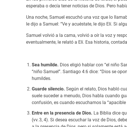
esperaba o decía tener noticias de Dios. Pero habí
Una noche, Samuel escuchó una voz que lo llamaba.
le dijo a Samuel: “Ve y acuéstate, le dijo Elí. Si al
Samuel volvió a la cama, volvió a oír la voz y respo
eventualmente, le relató a Elí. Esa historia, conta
Sea humilde.
Dios eligió hablar con “el niño Sam
“niño Samuel”. Santiago 4:6 dice: “Dios se opone
humildes.
Guarde silencio.
Según el relato, Dios habló c
suele suceder a menudo, Dios habla cuando guar
confusión, es cuando escuchamos la “apacible y
Entre en la presencia de Dios.
La Biblia dice q
(vv. 3, 4). Si desea escuchar la voz de Dios, deb
a la presencia de Dios, pero si solamente está 