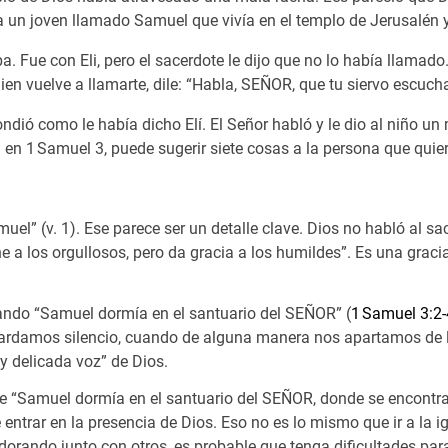
a un joven llamado Samuel que vivía en el templo de Jerusalén y
 Fue con Eli, pero el sacerdote le dijo que no lo había llamado
guien vuelve a llamarte, dile: “Habla, SEÑOR, que tu siervo escucha
ndió como le había dicho Elí. El Señor habló y le dio al niño un 
da en 1 Samuel 3
, puede sugerir siete cosas a la persona que quie
uel” (v. 1). Ese parece ser un detalle clave. Dios no habló al sace
 a los orgullosos, pero da gracia a los humildes”. Es una gracia
uando “Samuel dormía en el santuario del SEÑOR” (
1 Samuel 3:2-
damos silencio, cuando de alguna manera nos apartamos de la pri
 delicada voz” de Dios.
ue “Samuel dormía en el santuario del SEÑOR, donde se encontr
e entrar en la presencia de Dios. Eso no es lo mismo que ir a la i
adorando junto con otros, es probable que tenga dificultades par