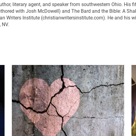
thor, literary agent, and speaker from southwestern Ohio. His f
uthored with Josh McDowell) and The Bard and the Bible: A Shak
ian Writers Institute (christianwritersinstitute.com). He and his w
, NV.