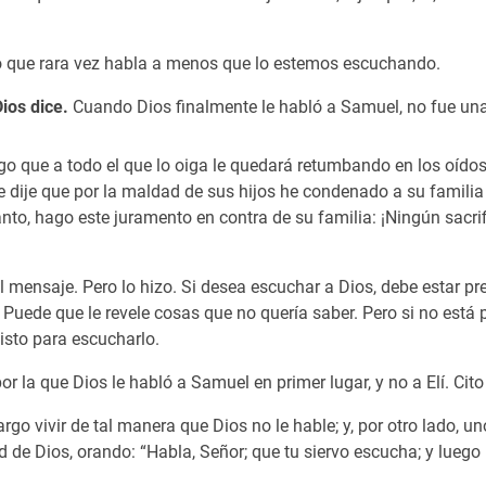
r lo que rara vez habla a menos que lo estemos escuchando.
ios dice.
Cuando Dios finalmente le habló a Samuel, no fue una 
algo que a todo el que lo oiga le quedará retumbando en los oído
Ya le dije que por la maldad de sus hijos he condenado a su fami
tanto, hago este juramento en contra de su familia: ¡Ningún sacri
mensaje. Pero lo hizo. Si desea escuchar a Dios, debe estar pre
 Puede que le revele cosas que no quería saber. Pero si no está
isto para escucharlo.
r la que Dios le habló a Samuel en primer lugar, y no a Elí. C
argo vivir de tal manera que Dios no le hable; y, por otro lado,
 de Dios, orando: “Habla, Señor; que tu siervo escucha; y luego 