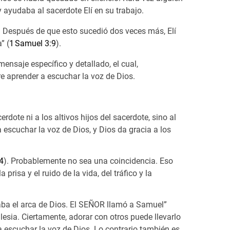
 ayudaba al sacerdote Elí en su trabajo.
. Después de que esto sucedió dos veces más, Elí
” (
1 Samuel 3:9
).
mensaje específico y detallado, el cual,
re aprender a escuchar la voz de Dios.
rdote ni a los altivos hijos del sacerdote, sino al
 escuchar la voz de Dios, y Dios da gracia a los
4
). Probablemente no sea una coincidencia. Eso
sa y el ruido de la vida, del tráfico y la
aba el arca de Dios. El SEÑOR llamó a Samuel”
glesia. Ciertamente, adorar con otros puede llevarlo
a escuchar la voz de Dios. Lo contrario también es