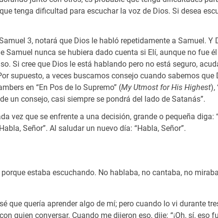
e que tenga dificultad para escuchar la voz de Dios. Si desea es
1 Samuel 3
, notará que Dios le habló repetidamente a Samuel. Y
que Samuel nunca se hubiera dado cuenta si Elí, aunque no fue él
aso. Si cree que Dios le está hablando pero no está seguro, acud
. Por supuesto, a veces buscamos consejo cuando sabemos que 
hambers en “En Pos de lo Supremo” (
My Utmost for His Highest
),
pide un consejo, casi siempre se pondrá del lado de Satanás”.
da vez que se enfrente a una decisión, grande o pequeña diga: “
Habla, Señor”. Al saludar un nuevo día: “Habla, Señor”.
porque estaba escuchando. No hablaba, no cantaba, no miraba t
 que quería aprender algo de mí; pero cuando lo vi durante tres 
n quien conversar. Cuando me dijeron eso, dije: “¡Oh, sí, eso fu